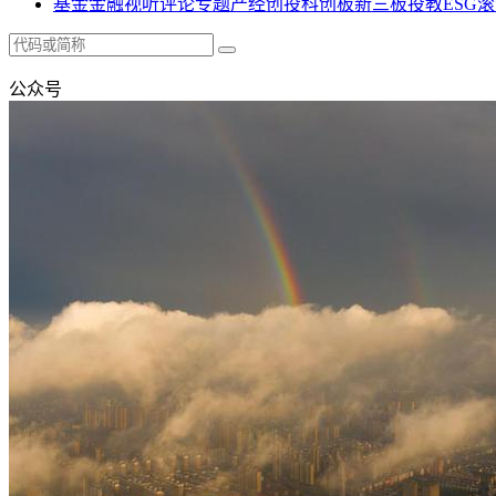
基金
金融
视听
评论
专题
产经
创投
科创板
新三板
投教
ESG
滚
公众号