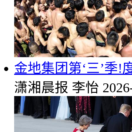
金地集团第‘三’季!度
潇湘晨报
李怡
2026