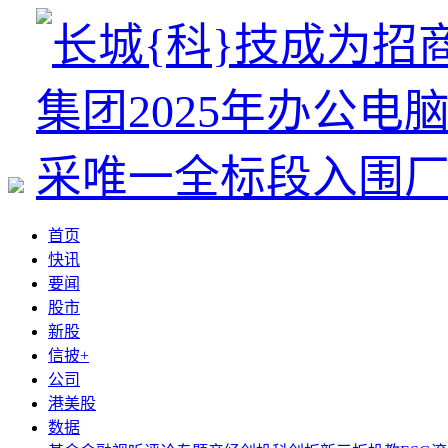
首页
快讯
要闻
股市
新股
信披+
公司
港美股
数据