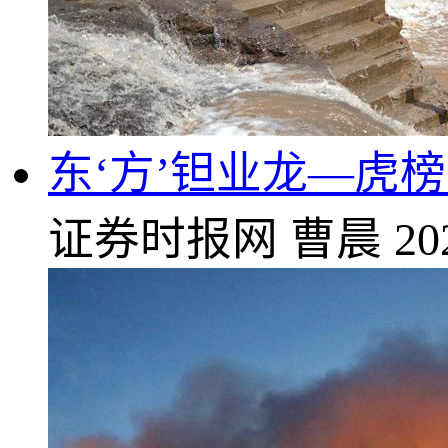
东‘方’钽业龙—虎榜
证券时报网
曹晨
20